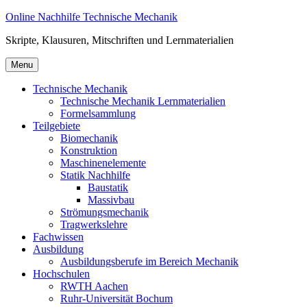
Skip
Online Nachhilfe Technische Mechanik
to
Skripte, Klausuren, Mitschriften und Lernmaterialien
content
Menu
Technische Mechanik
Technische Mechanik Lernmaterialien
Formelsammlung
Teilgebiete
Biomechanik
Konstruktion
Maschinenelemente
Statik Nachhilfe
Baustatik
Massivbau
Strömungsmechanik
Tragwerkslehre
Fachwissen
Ausbildung
Ausbildungsberufe im Bereich Mechanik
Hochschulen
RWTH Aachen
Ruhr-Universität Bochum