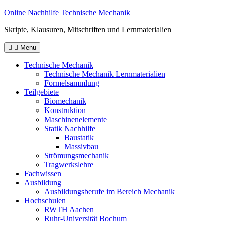
Skip
Online Nachhilfe Technische Mechanik
to
Skripte, Klausuren, Mitschriften und Lernmaterialien
content
Menu
Technische Mechanik
Technische Mechanik Lernmaterialien
Formelsammlung
Teilgebiete
Biomechanik
Konstruktion
Maschinenelemente
Statik Nachhilfe
Baustatik
Massivbau
Strömungsmechanik
Tragwerkslehre
Fachwissen
Ausbildung
Ausbildungsberufe im Bereich Mechanik
Hochschulen
RWTH Aachen
Ruhr-Universität Bochum