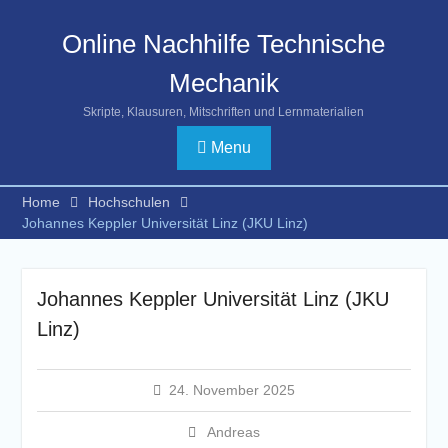
Skip
to
Online Nachhilfe Technische
content
Mechanik
Skripte, Klausuren, Mitschriften und Lernmaterialien
Menu
Home
Hochschulen
Johannes Keppler Universität Linz (JKU Linz)
Johannes Keppler Universität Linz (JKU
Linz)
24. November 2025
Andreas